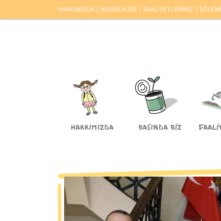
HAKKIMIZDA
BASINDA BİZ
FAALİYETLERİMİZ
EĞLEN
HAKKIMIZDA
BASINDA BİZ
FAALİ