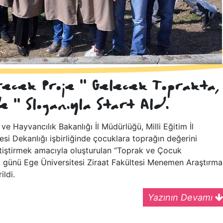
ecek Proje '' Gelecek Toprakta,
 '' Sloganıyla Start Aldı
ve Hayvancılık Bakanlığı İl Müdürlüğü, Milli Eğitim İl
si Dekanlığı işbirliğinde çocuklara toprağın değerini
 yetiştirmek amacıyla oluşturulan “Toprak ve Çocuk
günü Ege Üniversitesi Ziraat Fakültesi Menemen Araştırma
ildi.
Yazının Devamı