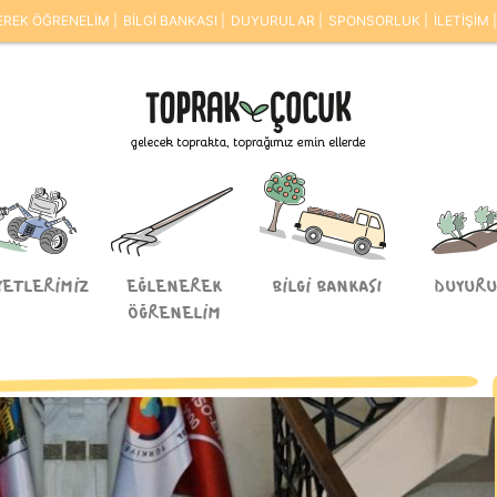
EREK ÖĞRENELİM
BİLGİ BANKASI
DUYURULAR
SPONSORLUK
İLETİŞİM
YETLERİMİZ
EĞLENEREK
BİLGİ BANKASI
DUYURU
ÖĞRENELİM